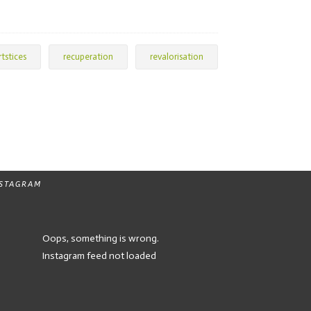
rtstices
recuperation
revalorisation
NSTAGRAM
Oops, something is wrong.
Instagram feed not loaded