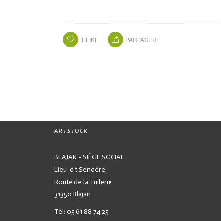
1
LIKE
PARTAGER
ARTSTOCK
BLAJAN • SIÈGE SOCIAL
Lieu-dit Sendère,
Route de la Tuilerie
31350 Blajan
Tél: 05 61 88 74 25