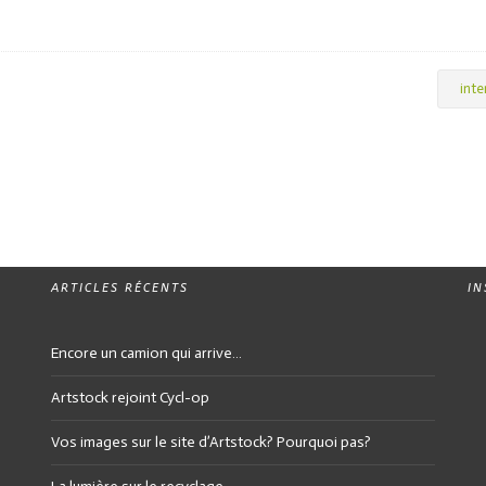
inte
ARTICLES RÉCENTS
I
Encore un camion qui arrive…
Artstock rejoint Cycl-op
Vos images sur le site d’Artstock? Pourquoi pas?