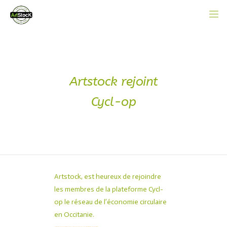
ACCUEIL
L’ASSOCIATION
Artstock rejoint
CATALOGUE EN LIGNE
Cycl-op
ACTUALITÉS
CONTACT
ADHÉRER
Artstock, est heureux de rejoindre
les membres de la plateforme
Cycl-
op
le réseau de l’économie circulaire
en Occitanie.