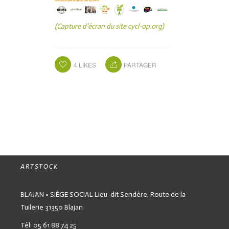
(Capture d’écran du site cycl-op.org)
4
LIKES
PARTAGER
ARTSTOCK
BLAJAN • SIÈGE SOCIAL
Lieu-dit Sendère,
Route de la
Tuilerie
31350 Blajan
Tél: 05 61 88 74 25