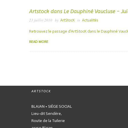
Artstock dans Le Dauphiné Vaucluse – Jui
23 juillet 2010
by
in
ArtStocK
Actualités
Retrouvez le passage d’ArtStocK dans le Dauphiné Vauclus
READ MORE
ARTSTOCK
BLAJAN • SIÈGE SOCIAL
Lieu-dit Sendère,
Route de la Tuilerie
31350 Blajan