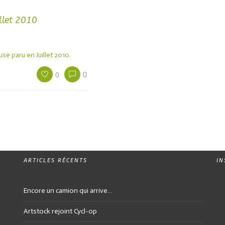
llet 2010
e paru en Juillet 2010.
0
0
ARTICLES RÉCENTS
I
Encore un camion qui arrive…
Artstock rejoint Cycl-op