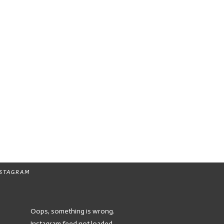
NSTAGRAM
Oops, something is wrong.
Instagram feed not loaded