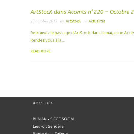
ArtStocK dans Accents n°220 – Octobre 
23 octobre 2013
by
in
ArtStocK
Actualités
Retrouvez le passage d’ArtStocK dans le magasine Acce
Rendez vous à la…
READ MORE
ARTSTOCK
BLAJAN • SIÈGE SOCIAL
Lieu-dit Sendère,
Route de la Tuilerie