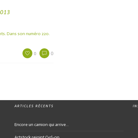
2013
nts. Dans son numéro 220.
0
0
ARTICLES RÉCENTS
I
Encore un camion qui arrive…
Artstock rejoint Cycl-op