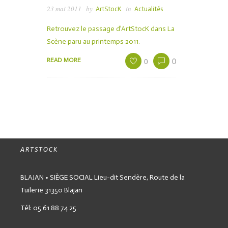
23 mai 2011
by
in
ArtStocK
Actualités
Retrouvez le passage d’ArtStocK dans La
Scène paru au printemps 2011.
0
READ MORE
0
ARTSTOCK
BLAJAN • SIÈGE SOCIAL
Lieu-dit Sendère,
Route de la
Tuilerie
31350 Blajan
Tél: 05 61 88 74 25