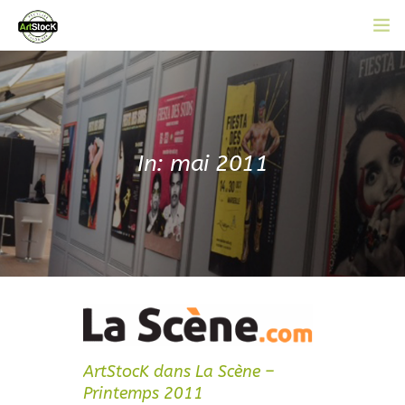
ACCUEIL
L’ASSOCIATION
CATALOGUE EN LIGNE
In: mai 2011
ACTUALITÉS
CONTACT
ADHÉRER
ArtStocK dans La Scène –
Printemps 2011