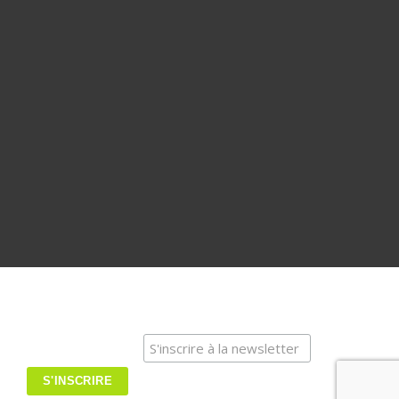
-- Association Loi 1901 -- Copyright © ArtStocK 2015-2020 - Tous
droits réservés