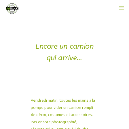
ACCUEIL
L’ASSOCIATION
Encore un camion
CATALOGUE EN LIGNE
qui arrive…
ACTUALITÉS
CONTACT
ADHÉRER
Vendredi matin, toutes les mains à la
pompe pour vider un camion rempli
de décor, costumes et accessoires.
Pas encore photographié,