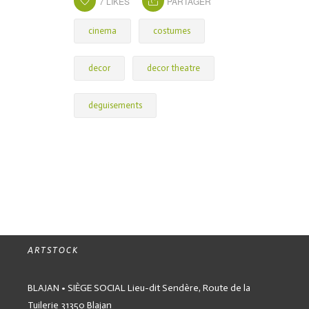
7
LIKES
PARTAGER
cinema
costumes
decor
decor theatre
deguisements
ARTSTOCK
BLAJAN • SIÈGE SOCIAL
Lieu-dit Sendère,
Route de la
Tuilerie
31350 Blajan