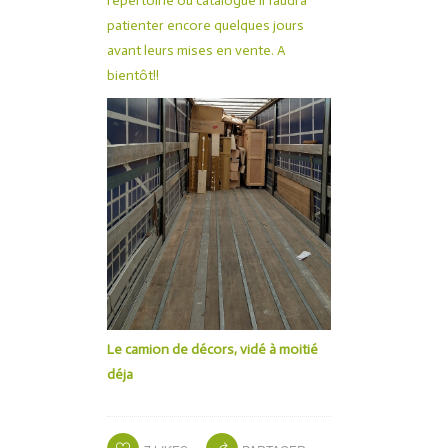
répertoirié ou catalogué il faudra
patienter encore quelques jours
avant leurs mises en vente. A
bientôt!!
Le camion de décors, vidé à moitié
déja