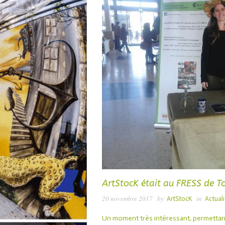
ArtStocK était au FRESS de To
20 novembre 2017
by
in
ArtStocK
Actuali
Un moment très intéressant, permettant 