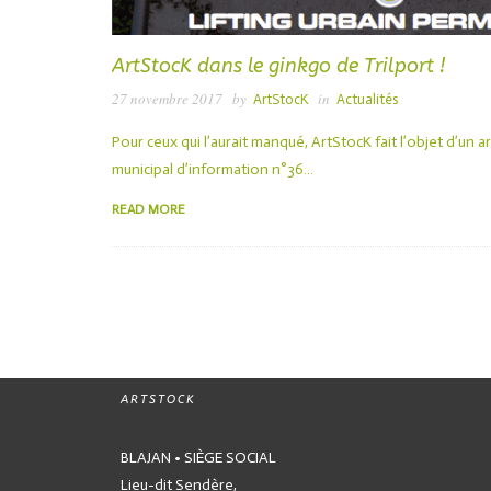
ArtStocK dans le ginkgo de Trilport !
27 novembre 2017
by
in
ArtStocK
Actualités
Pour ceux qui l’aurait manqué, ArtStocK fait l’objet d’un ar
municipal d’information n°36…
READ MORE
ARTSTOCK
BLAJAN • SIÈGE SOCIAL
Lieu-dit Sendère,