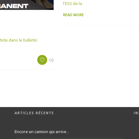
l’ESS de la…
READ MORE
ticle dans le bulletin
10
ARTICLES RÉCENTS
I
Encore un camion qui arrive…