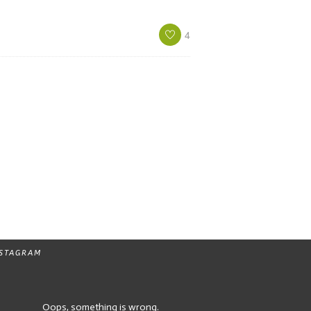
4
NSTAGRAM
Oops, something is wrong.