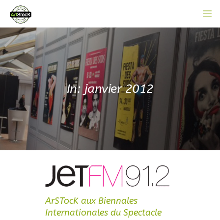
ACCUEIL
L’ASSOCIATION
CATALOGUE EN LIGNE
In: janvier 2012
ACTUALITÉS
CONTACT
ADHÉRER
ArSTocK aux Biennales
Internationales du Spectacle