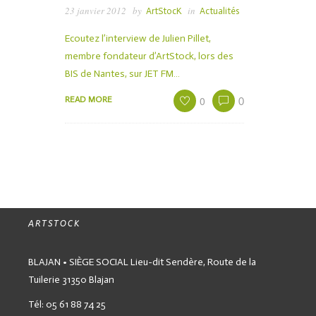
23 janvier 2012
by
in
ArtStocK
Actualités
Ecoutez l’interview de Julien Pillet,
membre fondateur d’ArtStock, lors des
BIS de Nantes, sur JET FM…
0
READ MORE
0
ARTSTOCK
BLAJAN • SIÈGE SOCIAL
Lieu-dit Sendère,
Route de la
Tuilerie
31350 Blajan
Tél: 05 61 88 74 25