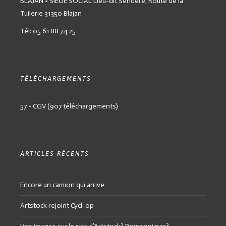
BLAJAN • SIÈGE SOCIAL
Lieu-dit Sendère,
Route de la
Tuilerie
31350 Blajan
Tél: 05 61 88 74 25
TÉLÉCHARGEMENTS
57 - CGV (907 téléchargements)
ARTICLES RÉCENTS
Encore un camion qui arrive…
Artstock rejoint Cycl-op